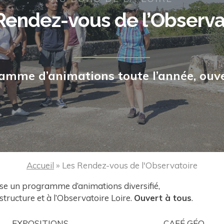
Rendez-vous de l’Observa
amme d’animations toute l’année, ouve
Accueil
»
Les Rendez-vous de l'Observatoire
ise un programme d’animations diversifié,
 structure et à l’Observatoire Loire.
Ouvert à tous
.
EXPOSITIONS
CAFÉ GÉO