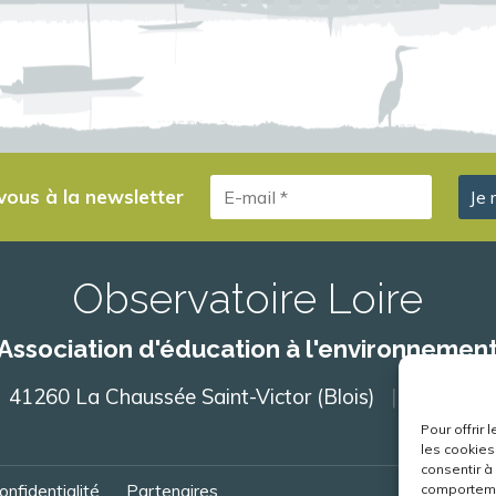
-vous à la newsletter
Observatoire Loire
Association d'éducation à l'environnemen
41260 La Chaussée Saint-Victor (Blois)
02 54 5
Pour offrir
les cookies
consentir à
comportemen
onfidentialité
Partenaires