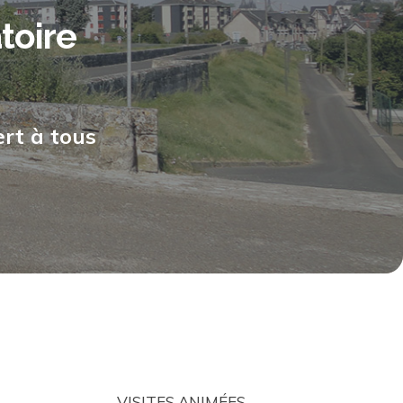
toire
rt à tous
VISITES ANIMÉES…