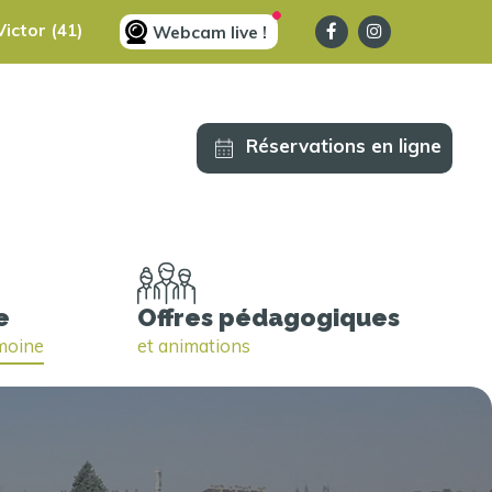
ictor (41)
Webcam live !
Réservations en ligne
e
Offres pédagogiques
imoine
et animations