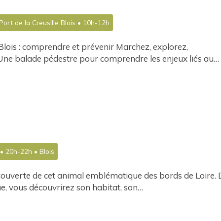
Port de la Creusille Blois • 10h-12h
Blois : comprendre et prévenir Marchez, explorez,
Une balade pédestre pour comprendre les enjeux liés au…
• 20h-22h • Blois
couverte de cet animal emblématique des bords de Loire.
e, vous découvrirez son habitat, son…