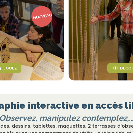
NOUVEAU
JOUEZ
DÉCO
phie interactive en accès lib
Observez, manipulez contemplez,
ordes, dessins, tablettes, maquettes, 2 terrasses d'obse
ossible avec vos compagnons de visite : audioguide et