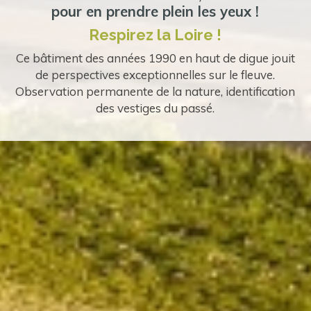
pour en prendre plein les yeux !
Respirez la Loire !
Ce bâtiment des années 1990 en haut de digue jouit
de perspectives exceptionnelles sur le fleuve.
Observation permanente de la nature, identification
des vestiges du passé.