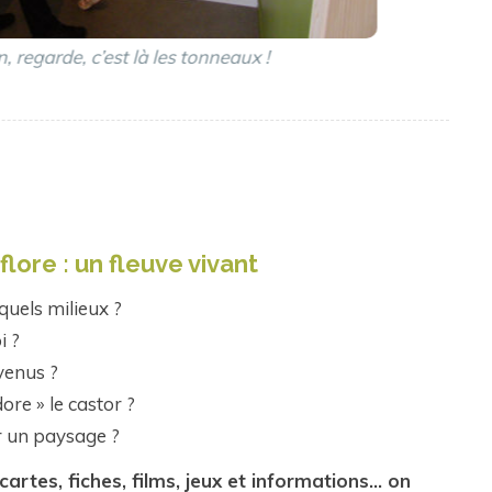
Concentration et regards
lore : un fleuve vivant
uels milieux ?
i ?
nvenus ?
re » le castor ?
 un paysage ?
rtes, fiches, films, jeux et informations… on