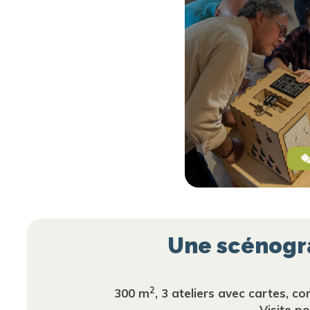
Une scénogra
2
300 m
, 3 ateliers avec cartes, c
Visite p