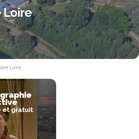
e Loire
oire Loire
graphie
ctive
 et gratuit