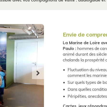
Envie de compre
La Marine de Loire av
Paulo :
hommes de carac
animé durant des siècles 
chalands la prospérité 
Fluctuation du niveau
comment les marinier
Sur quels types de b
Dans quelles conditi
Péripéties, anecdotes
Cartes, jeux répondron