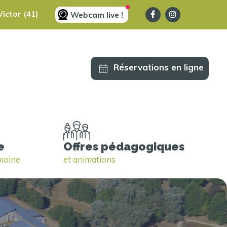
ictor (41)
Webcam live !
Réservations en ligne
e
Offres pédagogiques
imoine
et animations