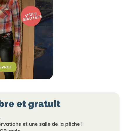
VISITE
GRATUITE
UVREZ
re et gratuit
…
rvations et une salle de la pêche !
 QR code.