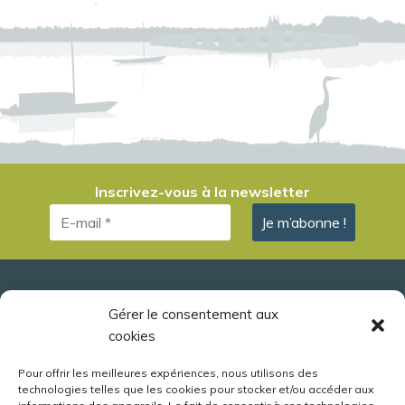
Inscrivez-vous à la newsletter
Observatoire Loire
Gérer le consentement aux
cookies
Association d'éducation à l'environnement
Levée de la Loire - Parc des Mées
Pour offrir les meilleures expériences, nous utilisons des
technologies telles que les cookies pour stocker et/ou accéder aux
41260 La Chaussée Saint-Victor (Blois)