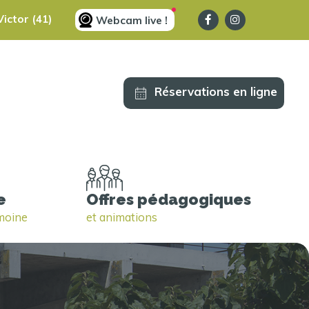
ictor (41)
Webcam live !
Réservations en ligne
e
Offres pédagogiques
imoine
et animations