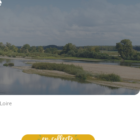
e
 Loire