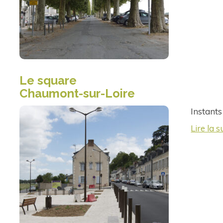
Le square
Chaumont-sur-Loire
Instants
Lire la s