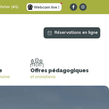
ictor (41)
Webcam live !
Réservations en ligne
e
Offres pédagogiques
imoine
et animations