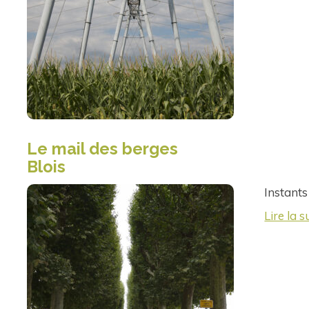
Le mail des berges
Blois
Instants
Lire la s