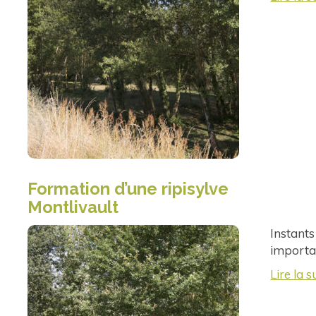
Formation d’une ripisylve
Montlivault
Instants
importan
Lire la s