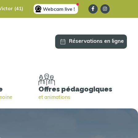
ictor (41)
Webcam live !
Réservations en ligne
e
Offres pédagogiques
imoine
et animations