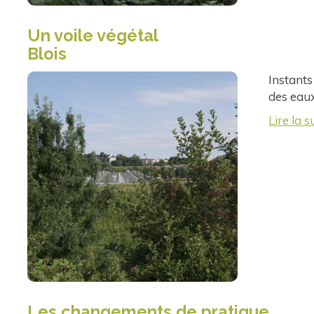
Un voile végétal
Blois
Instants
des eaux
Lire la s
Les changements de pratique