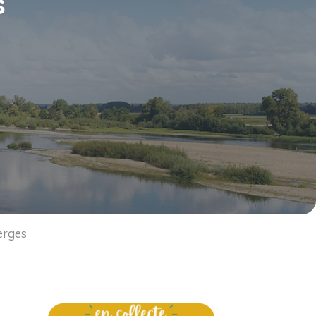
s
erges