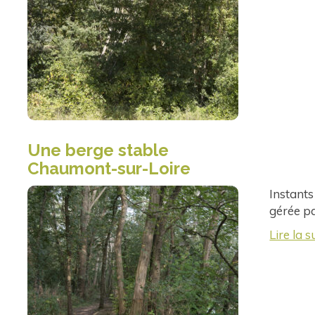
Une berge stable
Chaumont-sur-Loire
Instants
gérée pa
Lire la s