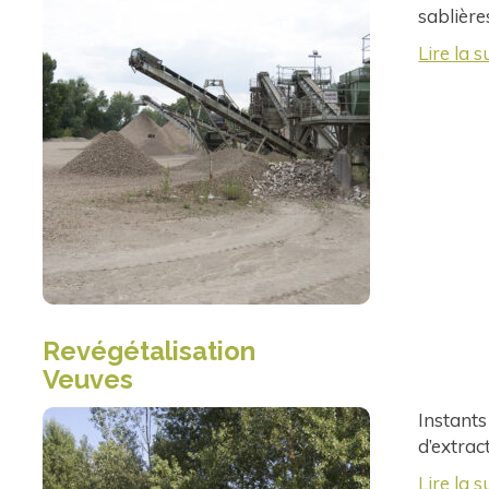
sablière
Lire la s
Revégétalisation
Veuves
Instants 
d’extrac
Lire la s