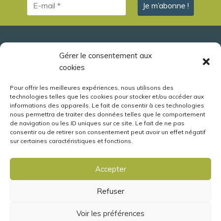
Observatoire Loire
Gérer le consentement aux
cookies
Association d'éducation à l'environnement
Levée de la Loire - Parc des Mées
Pour offrir les meilleures expériences, nous utilisons des
technologies telles que les cookies pour stocker et/ou accéder aux
41260 La Chaussée Saint-Victor (Blois)
informations des appareils. Le fait de consentir à ces technologies
02 54 56 09 24
info@observatoireloire.fr
nous permettra de traiter des données telles que le comportement
de navigation ou les ID uniques sur ce site. Le fait de ne pas
consentir ou de retirer son consentement peut avoir un effet négatif
sur certaines caractéristiques et fonctions.
Mentions légales
Accepter
Politique de cookies (UE)
Politique de confidentialité
Refuser
Partenaires
Voir les préférences
olivgraphic.com